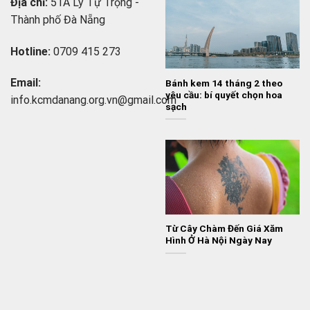
Địa chỉ:
51A Lý Tự Trọng -
Thành phố Đà Nẵng
Hotline:
0709 415 273
Email:
Bánh kem 14 tháng 2 theo
yêu cầu: bí quyết chọn hoa
info.
kcmdanang.org.vn@gmail.com
sạch
Từ Cây Chàm Đến Giá Xăm
Hình Ở Hà Nội Ngày Nay