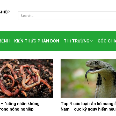
BỆNH
KIẾN THỨC PHÂN BÓN
THỊ TRƯỜNG
GÓC CHI
t – “công nhân không
Top 4 các loại rắn hổ mang 
trong nông nghiệp
Nam – cực kỳ nguy hiểm nếu 
gặp chúng