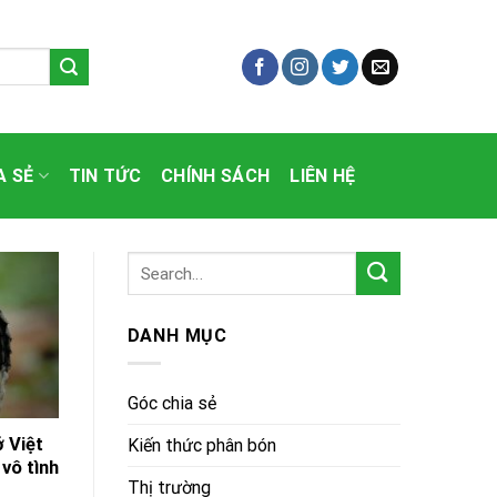
A SẺ
TIN TỨC
CHÍNH SÁCH
LIÊN HỆ
DANH MỤC
Góc chia sẻ
ở Việt
Kiến thức phân bón
vô tình
Thị trường