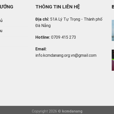
HƯỚNG
THÔNG TIN LIÊN HỆ
Địa chỉ:
51A Lý Tự Trọng - Thành phố
hủ
Đà Nẵng
ệu
Hotline:
0709 415 273
Email:
info.
kcmdanang.org.vn@gmail.com
Copyright 2026 ©
kcmdanang