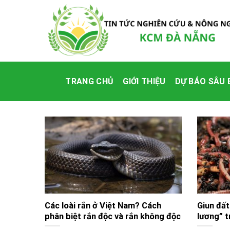
Skip
to
content
TRANG CHỦ
GIỚI THIỆU
DỰ BÁO SÂU 
Các loài rắn ở Việt Nam? Cách
Giun đấ
phân biệt rắn độc và rắn không độc
lương” 