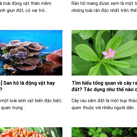
là loài động vật thân mềm
Rắn hổ mang được xem là một t
h giun đốt, có vai trò...
những loài rắn độc nhất trên thế.
p] San hô là động vật hay
Tìm hiểu tổng quan về cây r
t?
đất? Tác dụng như thế nào 
khỏe con người
một loài sinh vật biển đặc biệt,
Cây rau sâm đất là một loại thả
 quan trọng...
quen thuộc với nhiều người dân...