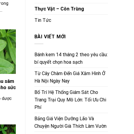
rong
Thực Vật – Côn Trùng
..
Tin Tức
BÀI VIẾT MỚI
Bánh kem 14 tháng 2 theo yêu cầu:
bí quyết chọn hoa sạch
Từ Cây Chàm Đến Giá Xăm Hình Ở
Hà Nội Ngày Nay
au sâm
cho sức
Bố Trí Hệ Thống Giám Sát Cho
o dược
Trang Trại Quy Mô Lớn: Tối Ưu Chi
Phí
Bảng Giá Viện Dưỡng Lão Và
Chuyện Người Già Thích Làm Vườn