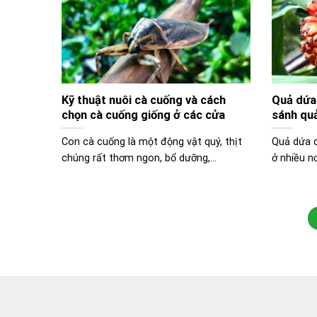
Kỹ thuật nuôi cà cuống và cách
Quả dứa 
chọn cà cuống giống ở các cửa
sánh quả
hàng bán côn trùng
thường
Con cà cuống là một động vật quý, thịt
Quả dứa d
chúng rất thơm ngon, bổ dưỡng,...
ở nhiều nơ