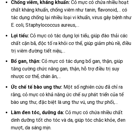
Chống viêm, kháng khuẩn:
Cỏ mực có chứa nhiều hoạt
chất kháng khuẩn, chống viêm như tanin, flavonoid,… có
tác dụng chống lại nhiều loại vi khuẩn, virus gây bệnh như
E. coli, Staphylococcus aureus,…
Lợi tiểu:
Cỏ mực có tác dụng lợi tiểu, giúp đào thải các
chất cặn bã, độc tố ra khỏi cơ thể, giúp giảm phù nề, điều
trị viêm đường tiết niệu,…
Bổ gan, thận:
Cỏ mực có tác dụng bổ gan, thận, giúp
tăng cường chức năng gan, thận, hỗ trợ điều trị suy
nhược cơ thể, chán ăn,…
Ức chế tế bào ung thư:
Một số nghiên cứu đã chỉ ra
rằng, cỏ mực có khả năng ức chế sự phát triển của tế
bào ung thư, đặc biệt là ung thư vú, ung thư phổi,…
Làm đen tóc, dưỡng da:
Cỏ mực có chứa nhiều chất
dinh dưỡng tốt cho tóc và da, giúp tóc chắc khỏe, đen
mượt, da sáng mịn.