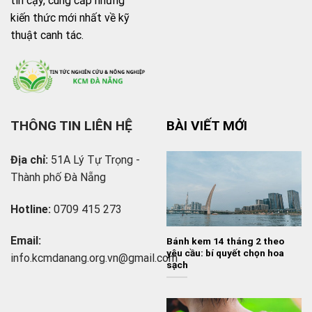
tin cậy, cung cấp những
kiến thức mới nhất về kỹ
thuật canh tác.
THÔNG TIN LIÊN HỆ
BÀI VIẾT MỚI
Địa chỉ:
51A Lý Tự Trọng -
Thành phố Đà Nẵng
Hotline:
0709 415 273
Email:
Bánh kem 14 tháng 2 theo
yêu cầu: bí quyết chọn hoa
info.
kcmdanang.org.vn@gmail.com
sạch