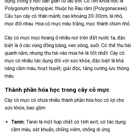
dụng trong y học dân gian từ lâu đời. Có tên khoa học là
Polygonum hydropiper, thuộc họ Rau răm (Polygonaceae).
Cấu tạo cây có thân mảnh, cao khoảng 20-30cm, lá nhỏ,
mọc đối nhau. Hoa cỏ mực màu trắng, mọc thành chùm nhỏ.
Cây cỏ mực mọc hoang ở nhiều nơi trên đất nước ta, đặc
biệt là ở các vùng đồng bằng, ven sông, suối. Có thể thu hái
quanh năm, nhưng thu hái vào mùa hè là tốt nhất. Cây cỏ
mực có nhiều tác dụng đối với sức khỏe, đặc biệt là khả
năng cầm máu, hoạt huyết, giải độc, tăng cường lưu thông
máu.
Thành phần hóa học trong cây cỏ mực
Cây cỏ mực có chứa nhiều thành phần hóa học có lợi cho
sức khỏe, bao gồm:
Tanin:
Tanin là một hợp chất có tính axit, có tác dụng
cầm máu, sát khuẩn, chống viêm, chống dị ứng.