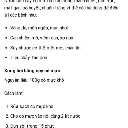
Nước sắc cây cỏ mực có tác dụng thanh nhiệt, giải độc,
mát gan, bổ huyết, nhuận tràng vì thế có thể dùng để điều
trị các bệnh như:
Vàng da, mẩn ngứa, mụn nhọt
Gan nhiễm mỡ, viêm gan, xơ gan
Suy nhược cơ thể, mệt mỏi, chán ăn
Tiêu chảy, táo bón
Xông hơi bằng cây cỏ mực
Nguyên liệu: 100g cỏ mực khô
Cách làm:
Rửa sạch cỏ mực khô
Cho cỏ mực vào nồi cùng 2 lít nước
Đun sôi trong 15 phút