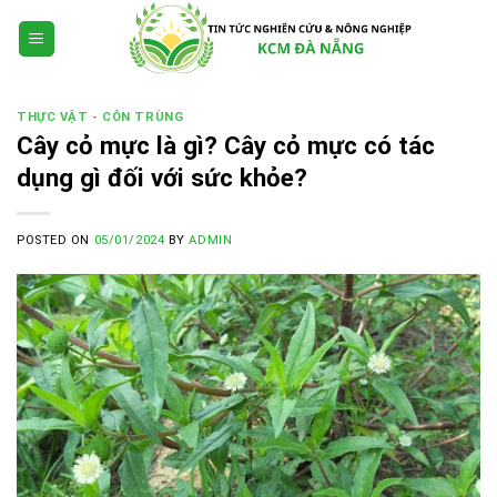
Skip
to
content
THỰC VẬT - CÔN TRÙNG
Cây cỏ mực là gì? Cây cỏ mực có tác
dụng gì đối với sức khỏe?
POSTED ON
05/01/2024
BY
ADMIN