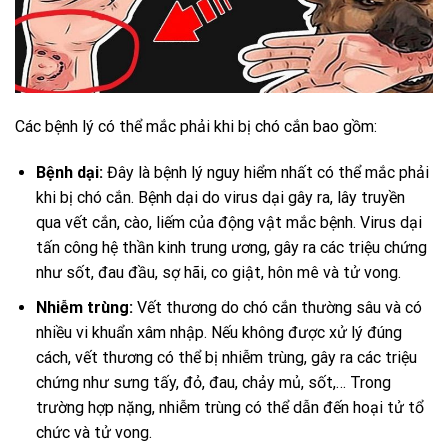
Các bệnh lý có thể mắc phải khi bị chó cắn bao gồm:
Bệnh dại:
Đây là bệnh lý nguy hiểm nhất có thể mắc phải
khi bị chó cắn. Bệnh dại do virus dại gây ra, lây truyền
qua vết cắn, cào, liếm của động vật mắc bệnh. Virus dại
tấn công hệ thần kinh trung ương, gây ra các triệu chứng
như sốt, đau đầu, sợ hãi, co giật, hôn mê và tử vong.
Nhiễm trùng:
Vết thương do chó cắn thường sâu và có
nhiều vi khuẩn xâm nhập. Nếu không được xử lý đúng
cách, vết thương có thể bị nhiễm trùng, gây ra các triệu
chứng như sưng tấy, đỏ, đau, chảy mủ, sốt,… Trong
trường hợp nặng, nhiễm trùng có thể dẫn đến hoại tử tổ
chức và tử vong.