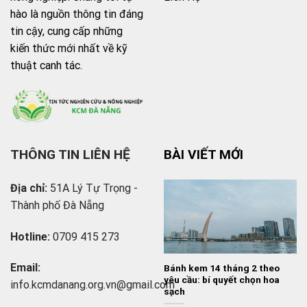
hào là nguồn thông tin đáng
tin cậy, cung cấp những
kiến thức mới nhất về kỹ
thuật canh tác.
THÔNG TIN LIÊN HỆ
BÀI VIẾT MỚI
Địa chỉ:
51A Lý Tự Trọng -
Thành phố Đà Nẵng
Hotline:
0709 415 273
Email:
Bánh kem 14 tháng 2 theo
yêu cầu: bí quyết chọn hoa
info.
kcmdanang.org.vn@gmail.com
sạch