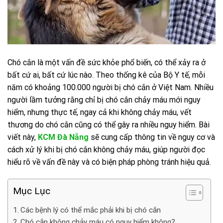
Chó cắn là một vấn đề sức khỏe phổ biến, có thể xảy ra ở
bất cứ ai, bất cứ lúc nào. Theo thống kê của Bộ Y tế, mỗi
năm có khoảng 100.000 người bị chó cắn ở Việt Nam. Nhiều
người lầm tưởng rằng chỉ bị chó cắn chảy máu mới nguy
hiểm, nhưng thực tế, ngay cả khi không chảy máu, vết
thương do chó cắn cũng có thể gây ra nhiều nguy hiểm. Bài
viết này,
KCM Đà Nẵng
sẽ cung cấp thông tin về nguy cơ và
cách xử lý khi bị chó cắn không chảy máu, giúp người đọc
hiểu rõ về vấn đề này và có biện pháp phòng tránh hiệu quả.
Mục Lục
Các bệnh lý có thể mắc phải khi bị chó cắn
Chó cắn không chảy máu có nguy hiểm không?