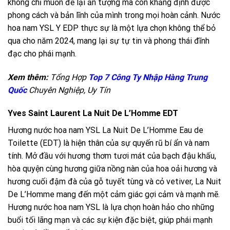
không chỉ muốn để lại ấn tượng mà còn khẳng định được
phong cách và bản lĩnh của mình trong mọi hoàn cảnh. Nước
hoa nam YSL Y EDP thực sự là một lựa chọn không thể bỏ
qua cho năm 2024, mang lại sự tự tin và phong thái đĩnh
đạc cho phái mạnh.
Xem thêm:
Tổng Hợp
Top 7 Công Ty Nhập Hàng Trung
Quốc
Chuyên Nghiệp, Uy Tín
Yves Saint Laurent La Nuit De L’Homme EDT
Hương nước hoa nam YSL La Nuit De L’Homme Eau de
Toilette (EDT) là hiện thân của sự quyến rũ bí ẩn và nam
tính. Mở đầu với hương thơm tươi mát của bạch đậu khấu,
hòa quyện cùng hương giữa nồng nàn của hoa oải hương và
hương cuối đậm đà của gỗ tuyết tùng và cỏ vetiver, La Nuit
De L’Homme mang đến một cảm giác gợi cảm và mạnh mẽ.
Hương nước hoa nam YSL là lựa chọn hoàn hảo cho những
buổi tối lãng mạn và các sự kiện đặc biệt, giúp phái mạnh