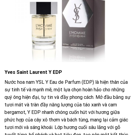
Yves Saint Laurent Y EDP
Nước hoa nam YSL Y Eau de Parfum (EDP) là hiện thân của
sự tinh tế và mạnh mẽ, một lựa chọn hoàn hảo cho những
quý ông hiện đại, tự tin và đầy phong cách. Mở đầu bằng sự
tươi mát và tràn đầy năng lượng của táo xanh và cam
bergamot, Y EDP nhanh chóng cuốn hút với hương giữa
phức hợp của cây xô thơm và bách tùng, mang lại cảm giác
tươi mới và sáng khoái. Lớp hương cuối sâu lắng với gỗ
tuyết tùng, hổ phách và hạt tiêu đen, tạo nên một kết thúc