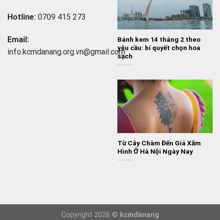
Hotline:
0709 415 273
Email:
Bánh kem 14 tháng 2 theo
yêu cầu: bí quyết chọn hoa
info.
kcmdanang.org.vn@gmail.com
sạch
Từ Cây Chàm Đến Giá Xăm
Hình Ở Hà Nội Ngày Nay
Copyright 2026 ©
kcmdanang