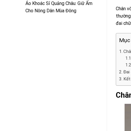
Áo Khoác Sỉ Quảng Châu: Giữ Ấm
Chân vò
Cho Nông Dân Mùa Đông
thường 
đai chữ
Mục
Châ
Đai
Kết
Chân