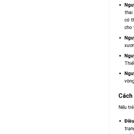
Ngu
thai
có t
cho 
Nguy
xươn
Ngu
Thiế
Nguy
vòng
Cách
Nếu trẻ
Điều
trạn