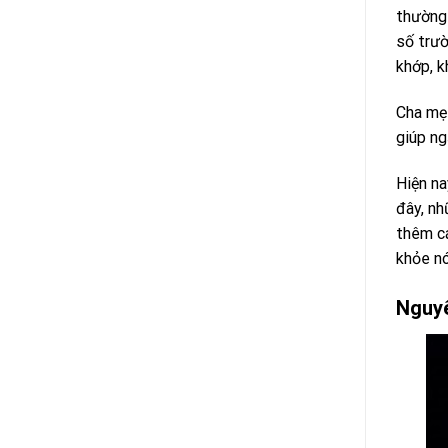
thường 
số trườ
khớp, kh
Cha mẹ 
giúp ng
Hiện na
đây, nh
thêm cá
khỏe nó
Nguy