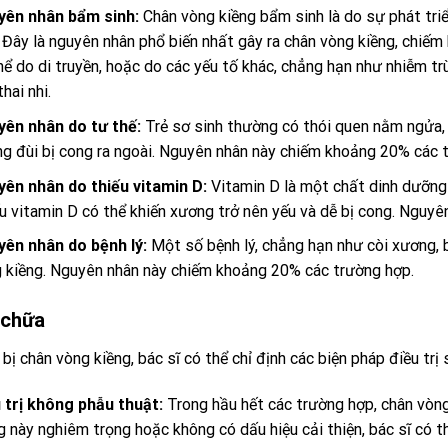
yên nhân bẩm sinh:
Chân vòng kiềng bẩm sinh là do sự phát tri
. Đây là nguyên nhân phổ biến nhất gây ra chân vòng kiềng, chi
hể do di truyền, hoặc do các yếu tố khác, chẳng hạn như nhiễm t
thai nhi.
ên nhân do tư thế:
Trẻ sơ sinh thường có thói quen nằm ngửa, 
g đùi bị cong ra ngoài. Nguyên nhân này chiếm khoảng 20% các 
yên nhân do thiếu
vitamin D
:
Vitamin D là một chất dinh dưỡng 
u vitamin D có thể khiến xương trở nên yếu và dễ bị cong. Nguy
ên nhân do bệnh lý:
Một số bệnh lý, chẳng hạn như còi xương, b
 kiềng. Nguyên nhân này chiếm khoảng 20% các trường hợp.
 chữa
 bị chân vòng kiềng, bác sĩ có thể chỉ định các biện pháp điều trị 
 trị không phẫu thuật:
Trong hầu hết các trường hợp, chân vòng k
g này nghiêm trọng hoặc không có dấu hiệu cải thiện, bác sĩ có th