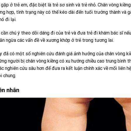
gặp ở trẻ em, đặc biệt là trẻ sơ sinh và trẻ nhỏ. Chân vòng kiềng
ng hợp, tình trạng này có thể kéo dài đến tuổi trưởng thành và 
ó đi lại.
cần chú ý theo dõi dáng đi của trẻ và đưa trẻ đi khám bác sĩ nếu 
ăn ngừa các vấn đề về xương khớp ở trẻ trong tương lai.
y đã có một số nghiên cứu đánh giá ảnh hưởng của chân vòng ki
ững người bị chân vòng kiềng có xu hướng chiều cao trung bình t
c nghiên cứu sâu hơn để đưa ra kết luận chính xác về mối liên h
i chung.
ên nhân