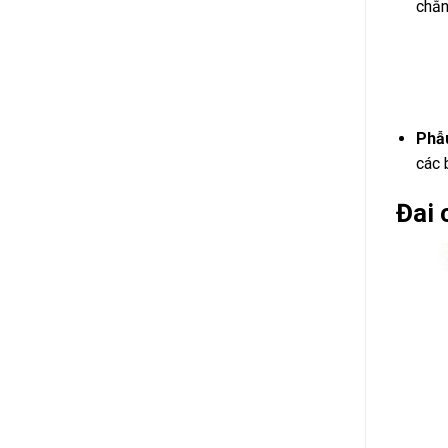
chẳn
Phẫu
các 
Đai 