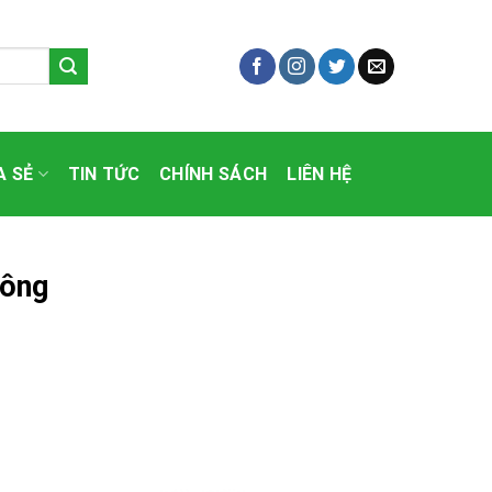
A SẺ
TIN TỨC
CHÍNH SÁCH
LIÊN HỆ
hông